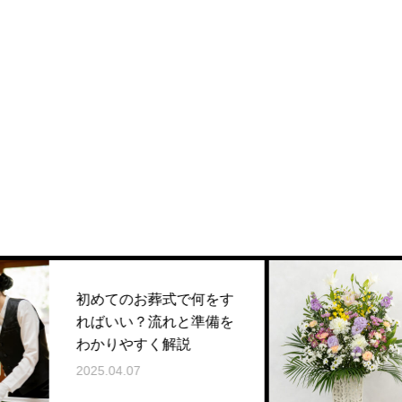
初めてのお葬式で何をす
供花
ればいい？流れと準備を
贈る
わかりやすく解説
流れ
2025.04.07
2025.